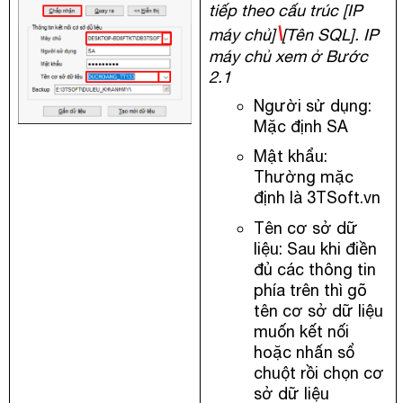
tiếp theo cấu trúc [IP
\
máy chủ]
[Tên SQL]. IP
máy chủ xem ở Bước
2.1
Người sử dụng:
Mặc định SA
Mật khẩu:
Thường mặc
định là 3TSoft.vn
Tên cơ sở dữ
liệu: Sau khi điền
đủ các thông tin
phía trên thì gõ
tên cơ sở dữ liệu
muốn kết nối
hoặc nhấn sổ
chuột rồi chọn cơ
sở dữ liệu