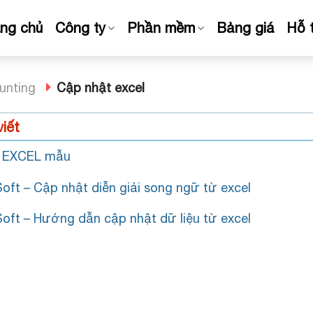
ang chủ
Công ty
Phần mềm
Bảng giá
Hỗ 
unting
Cập nhật excel
viết
e EXCEL mẫu
oft – Cập nhật diễn giải song ngữ từ excel
oft – Hướng dẫn cập nhật dữ liệu từ excel