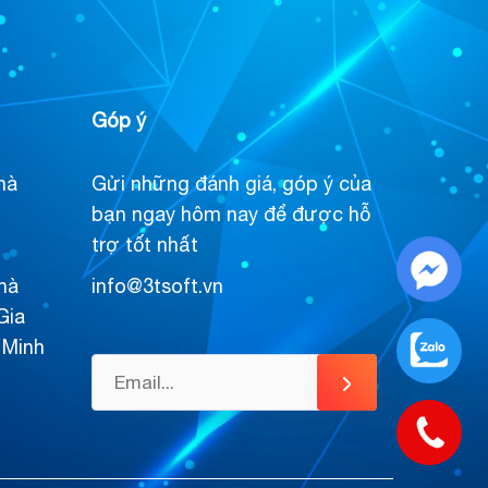
Góp ý
hà
Gửi những đánh giá, góp ý của
bạn ngay hôm nay để được hỗ
trợ tốt nhất
hà
info@3tsoft.vn
Gia
 Minh