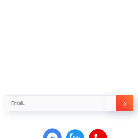
02436.230.590
02436.230.591
Góp ý
Gửi những đánh giá, góp ý của bạn ngay hôm nay
để được hỗ trợ tốt nhất
info@3tsoft.vn