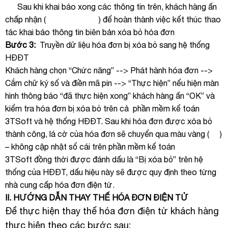
Sau khi khai báo xong các thông tin trên, khách hàng ấn
chấp nhận (
) để hoàn thành việc kết thúc thao
tác khai báo thông tin biên bản xóa bỏ hóa đơn
Bước 3:
Truyền dữ liệu hóa đơn bị xóa bỏ sang hệ thống
HĐĐT
Khách hàng chọn “Chức năng” --> Phát hành hóa đơn -->
Cắm chữ ký số và điền mã pin --> “Thực hiện” nếu hiện màn
hình thông báo “đã thực hiện xong” khách hàng ấn “OK” và
kiểm tra hóa đơn bị xóa bỏ trên cả
phần mềm kế toán
3TSoft
và hệ thống HĐĐT. Sau khi hóa đơn được xóa bỏ
thành công, lá cờ của hóa đơn sẽ chuyển qua màu vàng (
)
– không cập nhật sổ cái trên
phần mềm kế toán
3TSoft
đồng thời được đánh dấu là “Bị xóa bỏ” trên hệ
thống của HĐĐT, dấu hiệu này sẽ được quy định theo từng
nhà cung cấp hóa đơn điện tử.
II. HƯỚNG DẪN THAY THẾ HÓA ĐƠN ĐIỆN TỬ
Để thực hiện thay thế hóa đơn điện tử khách hàng
thực hiện theo các bước sau: