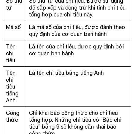
Số thứ
Số thứ tự của chỉ tiêu. Được sử dụng
tự
để sắp xếp và cộng trừ khi tính chỉ tiêu
tổng hợp của chỉ tiêu này.
Mã số
Là mã số của chỉ tiêu, được đánh theo
quy định của cơ quan ban hành
Tên
Là tên của chỉ tiêu, được quy định bởi
chỉ
cơ quan ban hành
tiêu
Tên
Là tên chỉ tiêu bằng tiếng Anh
chỉ
tiêu
tiếng
Anh
Công
Chỉ khai báo công thức cho chỉ tiêu
thức
tổng hợp. Những chỉ tiêu có “Bậc chỉ
tiêu” bằng 9 sẽ không cần khai báo
công thức