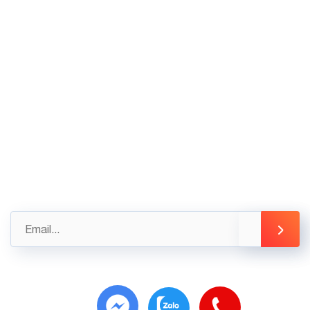
02436.230.590
02436.230.591
Góp ý
Gửi những đánh giá, góp ý của bạn ngay hôm nay
để được hỗ trợ tốt nhất
info@3tsoft.vn