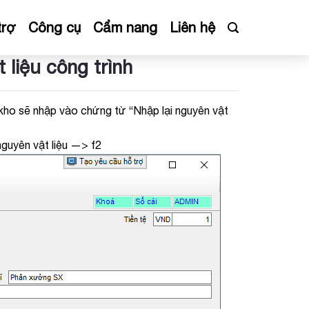
trợ
Công cụ
Cẩm nang
Liên hệ
liệu công trình
 kho sẽ nhập vào chứng từ “Nhập lại nguyên vật
nguyên vật liệu —> f2