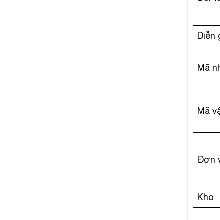
Diễn 
Mã n
Mã vậ
Đơn v
Kho