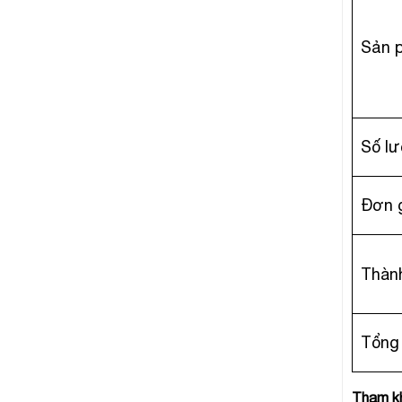
Sản 
Số l
Đơn 
Thành
Tổng 
Tham kh