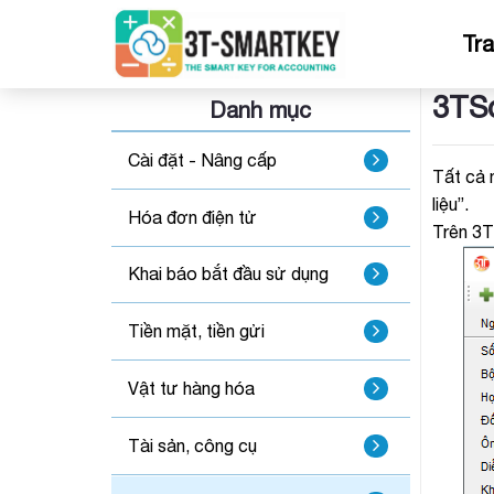
Bỏ
qua
Tr
nội
dung
3TSo
Danh mục
Cài đặt - Nâng cấp
Tất cả 
liệu”.
Hóa đơn điện tử
Trên 3T
Khai báo bắt đầu sử dụng
Tiền mặt, tiền gửi
Vật tư hàng hóa
Tài sản, công cụ