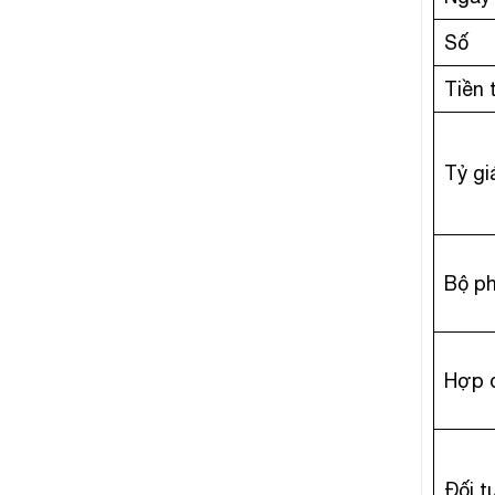
Số
Tiền 
Tỷ gi
Bộ p
Hợp 
Đối 