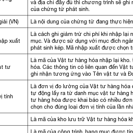
và địa chỉ đầy đủ thì chương trình sẽ gh
của chứng từ phát sinh.
giải (VN)
Là nội dung của chứng từ đang thực hiệ
Là cách ghi giảm trừ chi phí khi nhập lại 
hập xuất
mục. Và được sử dụng với mục đích ngăn
phát sinh kép. Mã nhập xuất được chọn 
Là mã của Vật tư hàng hóa nhập lại kho
t tư
hóa. Các thông tin có liên quan đến Vật
ghi nhận tương ứng vào Tên vật tư và Đơn
Là đơn vị đo lường của Vật tư hàng hóa
tự động lấy ra từ danh mục vật tư hàng 
ị tính
tư hàng hóa được khai báo có nhiều đơn v
chọn cho đúng loại đơn vị tính của lần n
Là mã của kho lưu trữ Vật tư hàng hóa k
Là mã của công trình, hạng mục được tín