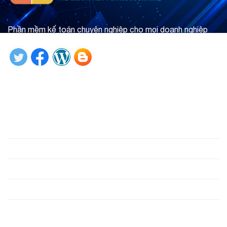
Phần mềm kế toán chuyên nghiệp cho mọi doanh nghiệp
Tìm hiểu ngay
Giới thiệu
Phần mềm
Hỗ trợ
Công cụ
Liên hệ