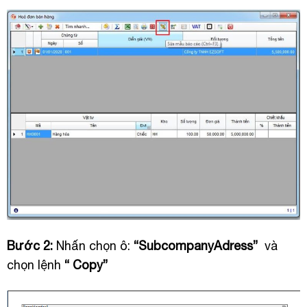
Bước 2:
Nhấn chọn ô:
“SubcompanyAdress”
và
chọn lệnh
“ Copy”