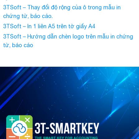
3TSoft – Thay đổi độ rộng của ô trong mẫu in
chứng từ, báo cáo.
3TSoft – In 1 liên A5 trên tờ giấy A4
3TSoft – Hướng dẫn chèn logo trên mẫu in chứng
từ, báo cáo