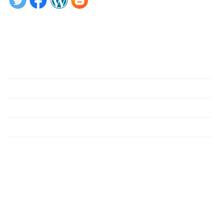
Tìm hiểu ngay
Giới thiệu
Phần mềm
Hỗ trợ
Công cụ
Liên hệ
Liên hệ
VP Hà Nội: Tầng 3, Tòa nhà Hipt, Số 152 Thụy