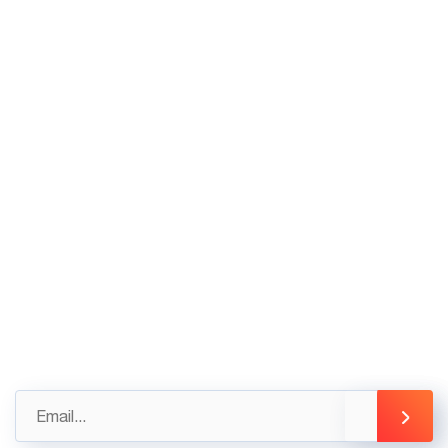
Khuê, Phường Tây Hồ, Hà Nội
VP HCM: Tầng Trệt tòa nhà Thiên Sơn, Số 5
Nguyễn Gia Thiều, Quận 3, Tp Hồ Chí Minh
02436.230.590
02436.230.591
Góp ý
Gửi những đánh giá, góp ý của bạn ngay hôm nay
để được hỗ trợ tốt nhất
info@3tsoft.vn