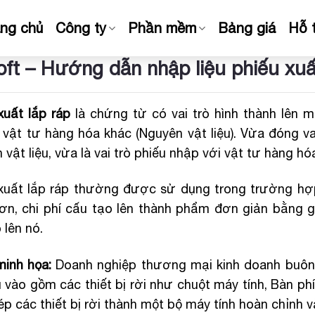
ang chủ
Công ty
Phần mềm
Bảng giá
Hỗ 
ft – Hướng dẫn nhập liệu phiếu xuấ
xuất lắp ráp
là chứng từ có vai trò hình thành lên 
vật tư hàng hóa khác (Nguyên vật liệu). Vừa đóng vai
 vật liệu, vừa là vai trò phiếu nhập với vật tư hàng h
xuất lắp ráp thường được sử dụng trong trường hợp
ơn, chi phí cấu tạo lên thành phẩm đơn giản bằng gi
 lên nó.
minh họa:
Doanh nghiệp thương mại kinh doanh buôn 
 vào gồm các thiết bị rời như chuột máy tính, Bàn ph
ép các thiết bị rời thành một bộ máy tính hoàn chỉnh 