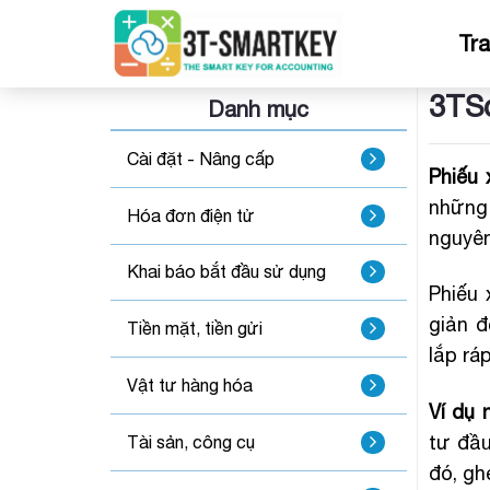
Bỏ
qua
Tr
nội
dung
3TSo
Danh mục
Cài đặt - Nâng cấp
Phiếu 
những 
Hóa đơn điện tử
nguyên
Khai báo bắt đầu sử dụng
Phiếu 
giản đ
Tiền mặt, tiền gửi
lắp ráp
Vật tư hàng hóa
Ví dụ 
tư đầu
Tài sản, công cụ
đó, gh