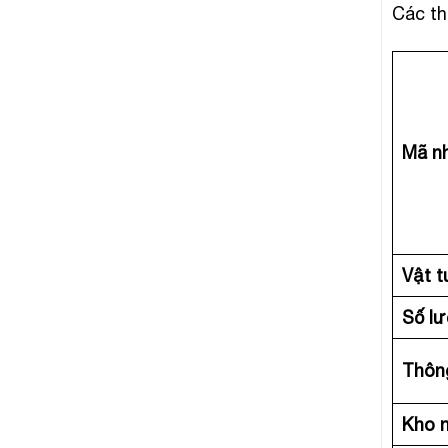
Các th
Mã n
Vật 
Số lư
Thông
Kho 