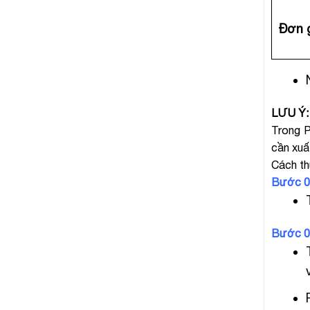
Đơn g
LƯU Ý:
Trong P
cần xuất
Cách th
Bước 01
Bước 02