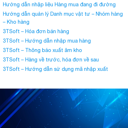
Hướng dẫn nhập liệu Hàng mua đang đi đường
Hướng dẫn quản lý Danh mục vật tư – Nhóm hàng
– Kho hàng
3TSoft – Hóa đơn bán hàng
3TSoft – Hướng dẫn nhập mua hàng
3TSoft – Thông báo xuất âm kho
3TSoft – Hàng về trước, hóa đơn về sau
3TSoft – Hướng dẫn sử dụng mã nhập xuất