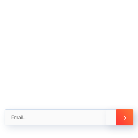
VP HCM: Tầng Trệt tòa nhà Thiên Sơn, Số 5
Nguyễn Gia Thiều, Quận 3, Tp Hồ Chí Minh
02436.230.590
02436.230.591
Góp ý
Gửi những đánh giá, góp ý của bạn ngay hôm nay
để được hỗ trợ tốt nhất
info@3tsoft.vn