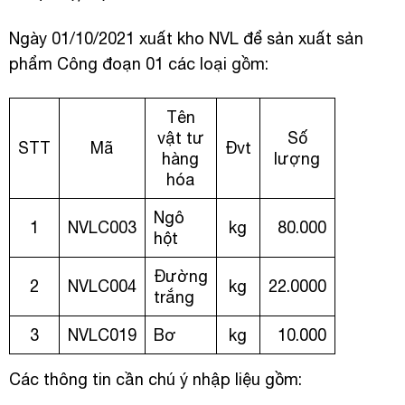
Ngày 01/10/2021 xuất kho NVL để sản xuất sản
phẩm Công đoạn 01 các loại gồm:
Tên
vật tư
Số
STT
Mã
Đvt
hàng
lượng
hóa
Ngô
1
NVLC003
kg
80.000
hột
Đường
2
NVLC004
kg
22.0000
trắng
3
NVLC019
Bơ
kg
10.000
Các thông tin cần chú ý nhập liệu gồm: