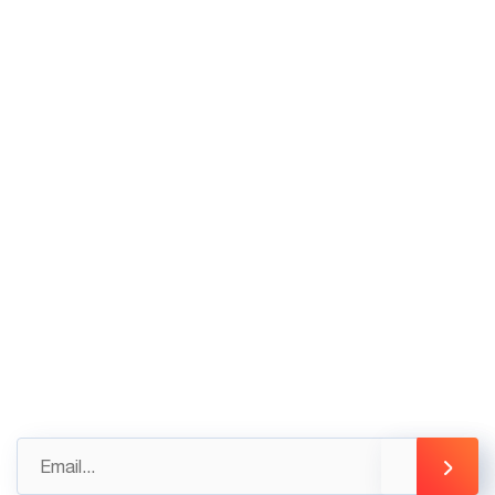
Khuê, Phường Tây Hồ, Hà Nội
VP HCM: Tầng Trệt tòa nhà Thiên Sơn, Số 5
Nguyễn Gia Thiều, Quận 3, Tp Hồ Chí Minh
02436.230.590
02436.230.591
Góp ý
Gửi những đánh giá, góp ý của bạn ngay hôm nay
để được hỗ trợ tốt nhất
info@3tsoft.vn