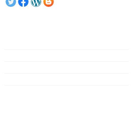
Tìm hiểu ngay
Giới thiệu
Phần mềm
Hỗ trợ
Công cụ
Liên hệ
Liên hệ
VP Hà Nội: Tầng 3, Tòa nhà Hipt, Số 152 Thụy