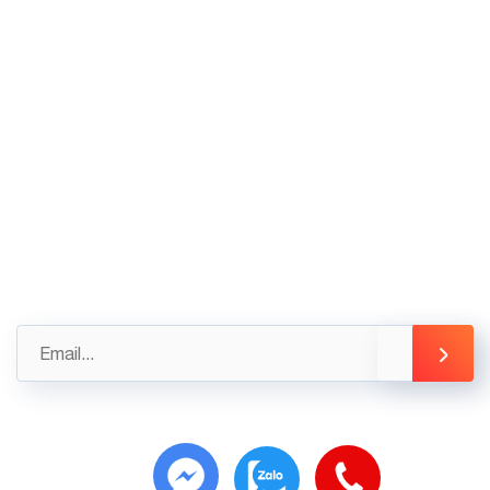
02436.230.590
02436.230.591
Góp ý
Gửi những đánh giá, góp ý của bạn ngay hôm nay
để được hỗ trợ tốt nhất
info@3tsoft.vn
Copyright 2025 ©
3T-SMARTKEY