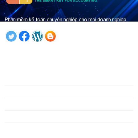
Phần mềm kế toán chuyên nghiệp cho mọi doanh nghiệp
Tìm hiểu ngay
Giới thiệu
Phần mềm
Hỗ trợ
Công cụ
Liên hệ