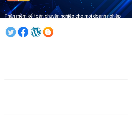
Phần mềm kế toán chuyên nghiệp cho mọi doanh nghiệp
Tìm hiểu ngay
Giới thiệu
Phần mềm
Hỗ trợ
Công cụ
Liên hệ