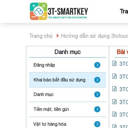
Bỏ
qua
Tr
nội
dung
Trang chủ
Hướng dẫn sử dụng 3tclou
Danh mục
Bài 
3TC
Đăng nhập
3TC
Khai báo bắt đầu sử dụng
3TC
Danh mục
3TC
Tiền mặt, tiền gửi
3TC
Vật tư hàng hóa
3TC