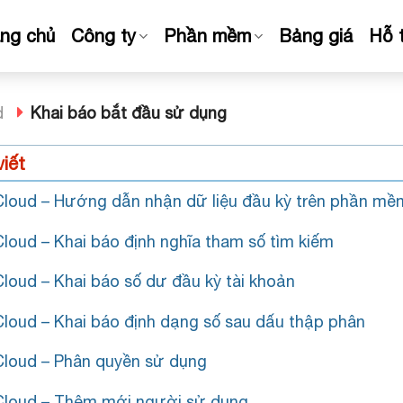
ang chủ
Công ty
Phần mềm
Bảng giá
Hỗ 
d
Khai báo bắt đầu sử dụng
viết
loud – Hướng dẫn nhận dữ liệu đầu kỳ trên phần m
loud – Khai báo định nghĩa tham số tìm kiếm
loud – Khai báo số dư đầu kỳ tài khoản
loud – Khai báo định dạng số sau dấu thập phân
loud – Phân quyền sử dụng
loud – Thêm mới người sử dụng