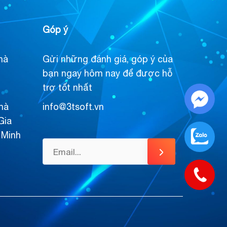
Góp ý
hà
Gửi những đánh giá, góp ý của
bạn ngay hôm nay để được hỗ
trợ tốt nhất
hà
info@3tsoft.vn
Gia
 Minh