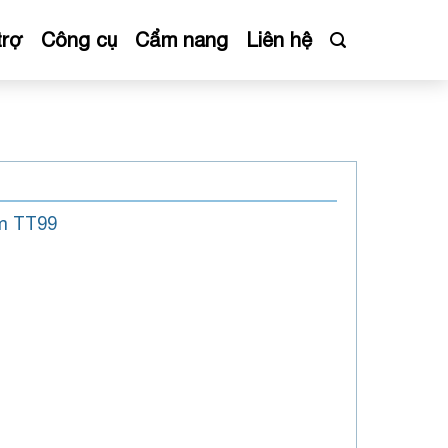
trợ
Công cụ
Cẩm nang
Liên hệ
ềm TT99