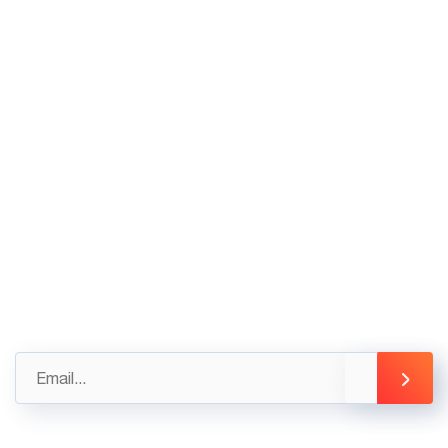
VP HCM: Tầng Trệt tòa nhà Thiên Sơn, Số 5
Nguyễn Gia Thiều, Quận 3, Tp Hồ Chí Minh
02436.230.590
02436.230.591
Góp ý
Gửi những đánh giá, góp ý của bạn ngay hôm nay
để được hỗ trợ tốt nhất
info@3tsoft.vn