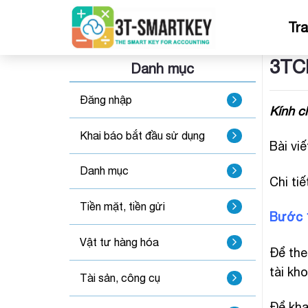
Bỏ
qua
Tr
nội
dung
3TCl
Danh mục
Đăng nhập
Kính c
Khai báo bắt đầu sử dụng
Bài vi
Danh mục
Chi ti
Tiền mặt, tiền gửi
Bước 1
Vật tư hàng hóa
Để the
tài kh
Tài sản, công cụ
Để kha