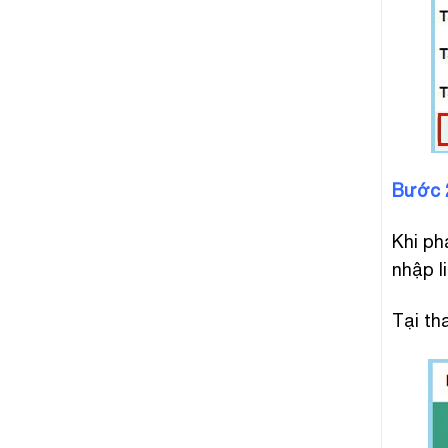
Bước 2
Khi ph
nhập l
Tại th