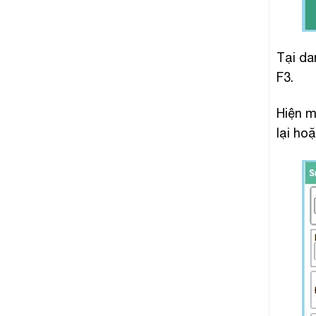
Tại da
F3.
Hiện m
lại ho