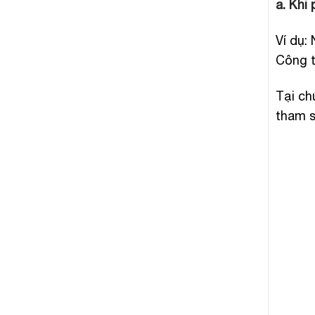
a. Khi
Ví dụ:
Công t
Tại ch
tham s