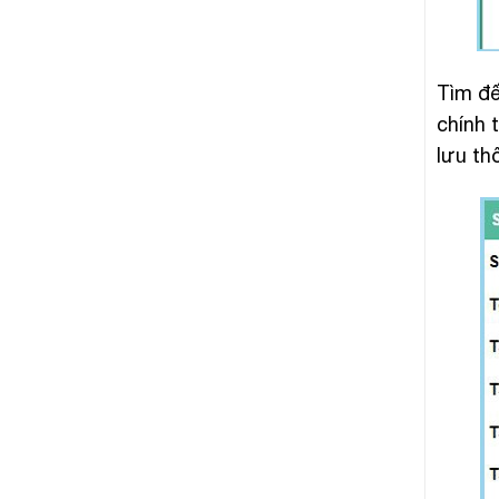
Tìm đế
chính 
lưu th