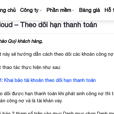
ang chủ
Công ty
Phần mềm
Bảng giá
Hỗ 
oud – Theo dõi hạn thanh toán
hào Quý khách hàng,
ết này sẽ hướng dẫn cách theo dõi các khoản công nợ 
ết thao tác thực hiện như sau:
: Khai báo tài khoản theo dõi hạn thanh toán
o dõi được hạn thanh toán khi phát sinh công nợ thì tà
oản công nợ và là tài khản vay.
i báo 2 tham số trên vào mục Danh mục chọn Danh mụ