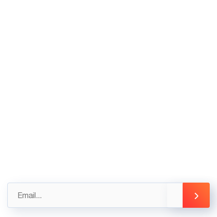
VP HCM: Tầng Trệt tòa nhà Thiên Sơn, Số 5
Nguyễn Gia Thiều, Quận 3, Tp Hồ Chí Minh
02436.230.590
02436.230.591
Góp ý
Gửi những đánh giá, góp ý của bạn ngay hôm nay
để được hỗ trợ tốt nhất
info@3tsoft.vn