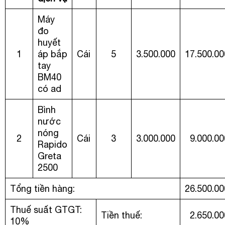
Máy
đo
huyết
1
áp bắp
Cái
5
3.500.000
17.500.00
tay
BM40
có ad
Bình
nước
nóng
2
Cái
3
3.000.000
9.000.00
Rapido
Greta
2500
Tổng tiền hàng:
26.500.00
Thuế suất GTGT:
Tiền thuế:
2.650.00
10%