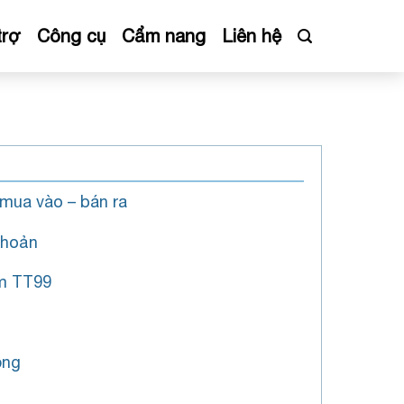
trợ
Công cụ
Cẩm nang
Liên hệ
mua vào – bán ra
khoản
ềm TT99
ộng