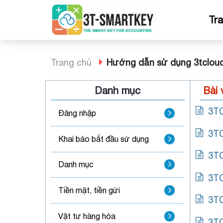
Bỏ
qua
Tr
nội
dung
Trang chủ
Hướng dẫn sử dụng 3tclou
Danh mục
Bài 
3TC
Đăng nhập
3TC
Khai báo bắt đầu sử dụng
3TC
Danh mục
3TC
Tiền mặt, tiền gửi
3TC
Vật tư hàng hóa
3TC