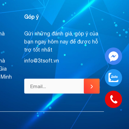
Góp ý
hà
Gửi những đánh giá, góp ý của
bạn ngay hôm nay để được hỗ
trợ tốt nhất
hà
info@3tsoft.vn
Gia
 Minh