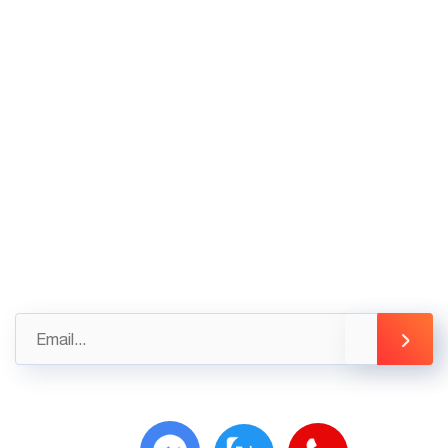
02436.230.590
02436.230.591
Góp ý
Gửi những đánh giá, góp ý của bạn ngay hôm nay
để được hỗ trợ tốt nhất
info@3tsoft.vn