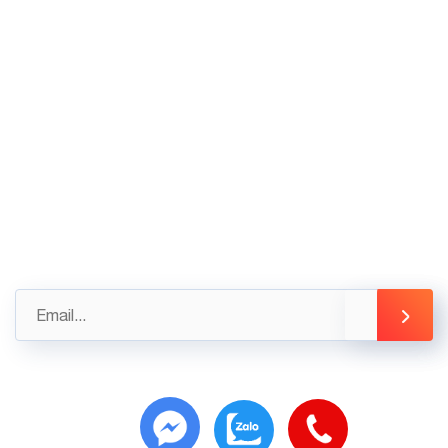
02436.230.590
02436.230.591
Góp ý
Gửi những đánh giá, góp ý của bạn ngay hôm nay
để được hỗ trợ tốt nhất
info@3tsoft.vn
Copyright 2025 ©
3T-SMARTKEY