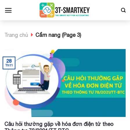
Bỏ
qua
nội
dung
Trang chủ
Cẩm nang (Page 3)
28
Th11
Câu hỏi thường gặp về hóa đơn điện tử theo