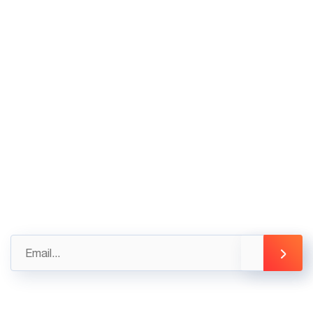
Nguyễn Gia Thiều, Quận 3, Tp Hồ Chí Minh
02436.230.590
02436.230.591
Góp ý
Gửi những đánh giá, góp ý của bạn ngay hôm nay
để được hỗ trợ tốt nhất
info@3tsoft.vn