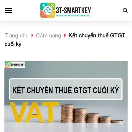
Bỏ
qua
nội
dung
Trang chủ
Cẩm nang
Kết chuyển thuế GTGT
cuối kỳ