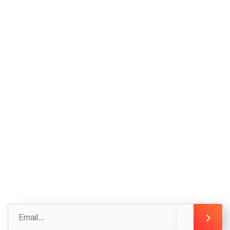
Khuê, Phường Tây Hồ, Hà Nội
VP HCM: Tầng Trệt tòa nhà Thiên Sơn, Số 5
Nguyễn Gia Thiều, Quận 3, Tp Hồ Chí Minh
02436.230.590
02436.230.591
Góp ý
Gửi những đánh giá, góp ý của bạn ngay hôm nay
để được hỗ trợ tốt nhất
info@3tsoft.vn