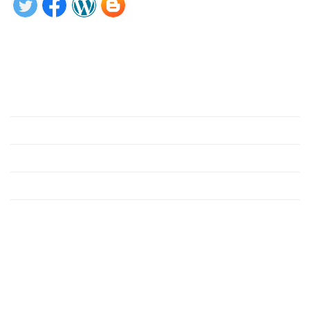
Tìm hiểu ngay
Giới thiệu
Phần mềm
Hỗ trợ
Công cụ
Liên hệ
Liên hệ
VP Hà Nội: Tầng 3, Tòa nhà Hipt, Số 152 Thụy