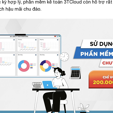
kỳ hợp lý, phần mềm kế toán 3TCloud còn hỗ trợ rất t
ch hậu mãi chu đáo.