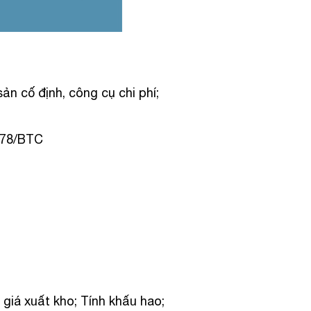
ản cố định, công cụ chi phí;
T 78/BTC
giá xuất kho; Tính khấu hao;