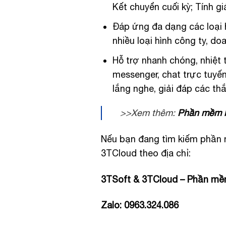
Kết chuyển cuối kỳ; Tính g
Đáp ứng đa dạng các loại 
nhiều loại hình công ty, d
Hỗ trợ nhanh chóng, nhiệt t
messenger, chat trực tuyế
lắng nghe, giải đáp các t
>>Xem thêm:
Phần mềm kế
Nếu bạn đang tìm kiếm phần m
3TCloud theo địa chỉ:
3TSoft & 3TCloud – Phần mề
Zalo: 0963.324.086