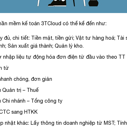
hần mềm kế toán 3TCloud có thể kể đến như:
ủ, chi tiết: Tiền mặt, tiền gửi; Vật tư hàng hoá; Tài s
nh; Sản xuất giá thành; Quản lý kho.
rợ nhập liệu tự động hóa đơn điện tử đầu vào theo T
n tử
 nhanh chóng, đơn giản
 Quản trị – Thuế
u Chi nhánh – Tổng công ty
 BCTC sang HTKK
p nhật khác: Lấy thông tin doanh nghiệp từ MST; Tính 