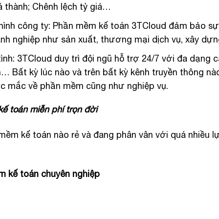
iá thành; Chênh lệch tỷ giá…
hình công ty: Phần mềm kế toán 3TCloud đảm bảo sự 
oanh nghiệp như sản xuất, thương mại dịch vụ, xây dựn
ình: 3TCloud duy trì đội ngũ hỗ trợ 24/7 với đa dạng c
n… Bất kỳ lúc nào và trên bất kỳ kênh truyền thông n
hắc mắc về phần mềm cũng như nghiệp vụ.
 toán miễn phí trọn đời
ềm kế toán nào rẻ và đang phân vân với quá nhiều lựa
m kế toán chuyên nghiệp