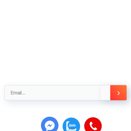
02436.230.590
02436.230.591
Góp ý
Gửi những đánh giá, góp ý của bạn ngay hôm nay
để được hỗ trợ tốt nhất
info@3tsoft.vn
Copyright 2025 ©
3T-SMARTKEY