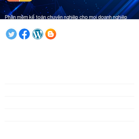
Phần mềm kế toán chuyên nghiệp cho mọi doanh nghiệp
Tìm hiểu ngay
Giới thiệu
Phần mềm
Hỗ trợ
Công cụ
Liên hệ