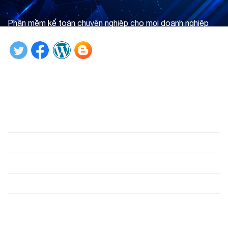
Phần mềm kế toán chuyên nghiệp cho mọi doanh nghiệp
Tìm hiểu ngay
Giới thiệu
Phần mềm
Hỗ trợ
Công cụ
Liên hệ